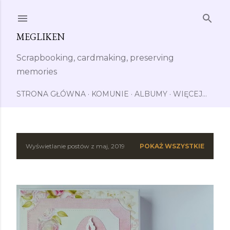
Przejdź do głównej zawartości
MEGLIKEN
Scrapbooking, cardmaking, preserving
memories
STRONA GŁÓWNA
KOMUNIE
ALBUMY
WIĘCEJ…
Wyświetlanie postów z maj, 2019
POKAŻ WSZYSTKIE
P
o
s
t